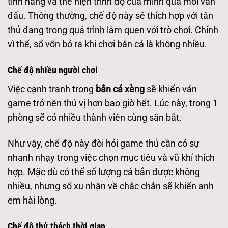
tính năng và thể hiện trình độ của mình qua mỗi ván
đấu. Thông thường, chế độ này sẽ thích hợp với tân
thủ đang trong quá trình làm quen với trò chơi. Chính
vì thế, số vốn bỏ ra khi chơi bắn cá là không nhiều.
Chế độ nhiều người chơi
Việc cạnh tranh trong
bắn cá xèng
sẽ khiến ván
game trở nên thú vị hơn bao giờ hết. Lúc này, trong 1
phòng sẽ có nhiều thành viên cùng săn bắt.
Như vậy, chế độ này đòi hỏi game thủ cần có sự
nhanh nhạy trong việc chọn mục tiêu và vũ khí thích
hợp. Mặc dù có thể số lượng cá bắn được không
nhiều, nhưng số xu nhận về chắc chắn sẽ khiến anh
em hài lòng.
Chế độ thử thách thời gian