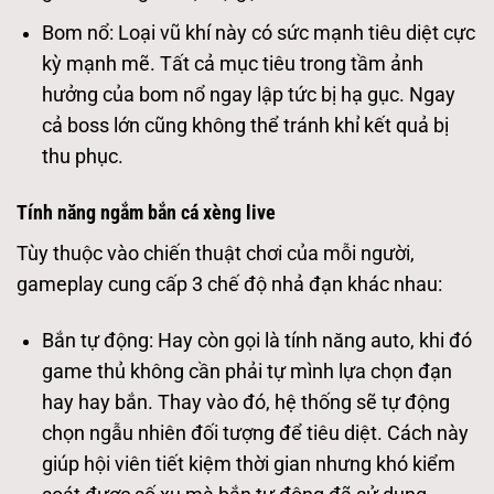
Bom nổ: Loại vũ khí này có sức mạnh tiêu diệt cực
kỳ mạnh mẽ. Tất cả mục tiêu trong tầm ảnh
hưởng của bom nổ ngay lập tức bị hạ gục. Ngay
cả boss lớn cũng không thể tránh khỉ kết quả bị
thu phục.
Tính năng ngắm bắn cá xèng live
Tùy thuộc vào chiến thuật chơi của mỗi người,
gameplay cung cấp 3 chế độ nhả đạn khác nhau:
Bắn tự động: Hay còn gọi là tính năng auto, khi đó
game thủ không cần phải tự mình lựa chọn đạn
hay hay bắn. Thay vào đó, hệ thống sẽ tự động
chọn ngẫu nhiên đối tượng để tiêu diệt. Cách này
giúp hội viên tiết kiệm thời gian nhưng khó kiểm