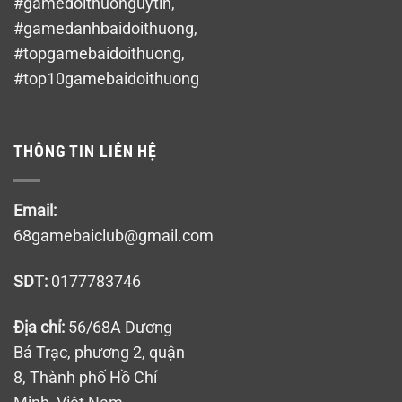
#gamedoithuonguytin,
#gamedanhbaidoithuong,
#topgamebaidoithuong,
#top10gamebaidoithuong
THÔNG TIN LIÊN HỆ
Email:
68gamebaiclub
@gmail.com
SDT:
0177783746
Địa chỉ:
56/68A Dương
Bá Trạc, phương 2, quận
8, Thành phố Hồ Chí