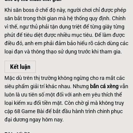
Khi săn boss ở chế độ này, người chơi chỉ được phép
săn bắt trong thời gian mà hệ thống quy định. Chính
vì thế, ngư thủ phải tận dụng triệt để từng giây từng
phút để tiêu diệt được nhiều mục tiêu. Để làm được
điều đó, anh em phải đảm bảo hiểu rõ cách dùng các
loại đạn và thông thạo sử dụng trước khi tham gia.
Kết luận
Mặc dù trên thị trường không ngừng cho ra mắt các
siêu phẩm giải trí khác nhau. Nhưng
bắn cá xèng
vẫn
luôn là ưu tiên số một đối với anh em yêu thích thể
loại kiếm xu đổi tiền mặt. Còn chờ gì mà không truy
cập 68 Game Bài để bắt đầu hành trình chinh phục
đại dương ngay hôm nay.