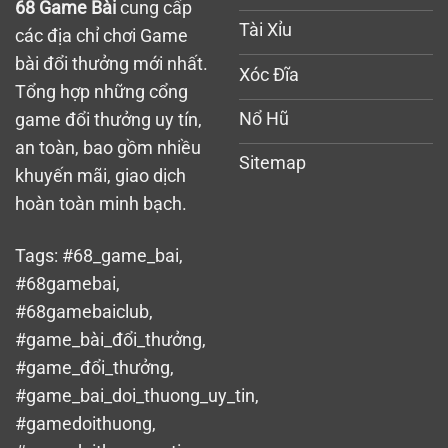
68 Game Bài
cung cấp
Tài Xỉu
các địa chỉ chơi Game
bài đổi thưởng mới nhất.
Xóc Đĩa
Tổng hợp những cổng
Nổ Hũ
game đổi thưởng uy tín,
an toàn, bao gồm nhiều
Sitemap
khuyến mãi, giao dịch
hoàn toàn minh bạch.
Tags: #68_game_bai,
#68gamebai,
#68gamebaiclub,
#game_bài_đổi_thưởng,
#game_đổi_thưởng,
#game_bai_doi_thuong_uy_tin,
#gamedoithuong,