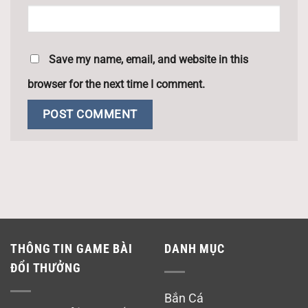
Save my name, email, and website in this
browser for the next time I comment.
THÔNG TIN GAME BÀI
DANH MỤC
ĐỔI THƯỞNG
Bắn Cá