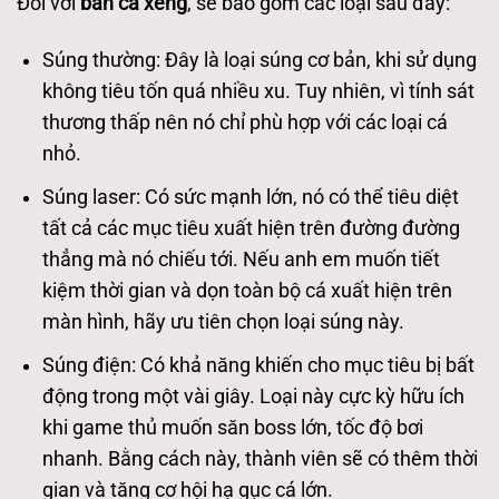
Đối với
bắn cá xèng
, sẽ bao gồm các loại sau đây:
Súng thường: Đây là loại súng cơ bản, khi sử dụng
không tiêu tốn quá nhiều xu. Tuy nhiên, vì tính sát
thương thấp nên nó chỉ phù hợp với các loại cá
nhỏ.
Súng laser: Có sức mạnh lớn, nó có thể tiêu diệt
tất cả các mục tiêu xuất hiện trên đường đường
thẳng mà nó chiếu tới. Nếu anh em muốn tiết
kiệm thời gian và dọn toàn bộ cá xuất hiện trên
màn hình, hãy ưu tiên chọn loại súng này.
Súng điện: Có khả năng khiến cho mục tiêu bị bất
động trong một vài giây. Loại này cực kỳ hữu ích
khi game thủ muốn săn boss lớn, tốc độ bơi
nhanh. Bằng cách này, thành viên sẽ có thêm thời
gian và tăng cơ hội hạ gục cá lớn.