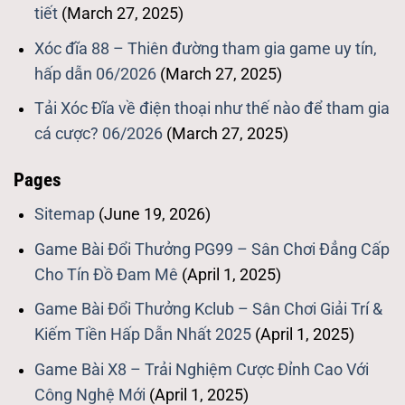
tiết
(March 27, 2025)
Xóc đĩa 88 – Thiên đường tham gia game uy tín,
hấp dẫn 06/2026
(March 27, 2025)
Tải Xóc Đĩa về điện thoại như thế nào để tham gia
cá cược? 06/2026
(March 27, 2025)
Pages
Sitemap
(June 19, 2026)
Game Bài Đổi Thưởng PG99 – Sân Chơi Đẳng Cấp
Cho Tín Đồ Đam Mê
(April 1, 2025)
Game Bài Đổi Thưởng Kclub – Sân Chơi Giải Trí &
Kiếm Tiền Hấp Dẫn Nhất 2025
(April 1, 2025)
Game Bài X8 – Trải Nghiệm Cược Đỉnh Cao Với
Công Nghệ Mới
(April 1, 2025)