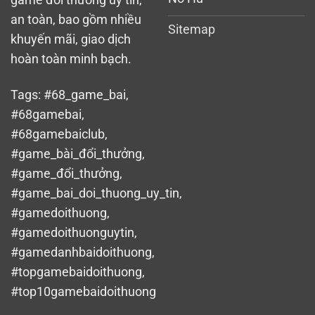
an toàn, bao gồm nhiều
Sitemap
khuyến mãi, giao dịch
hoàn toàn minh bạch.
Tags: #68_game_bai,
#68gamebai,
#68gamebaiclub,
#game_bài_đổi_thưởng,
#game_đổi_thưởng,
#game_bai_doi_thuong_uy_tin,
#gamedoithuong,
#gamedoithuonguytin,
#gamedanhbaidoithuong,
#topgamebaidoithuong,
#top10gamebaidoithuong