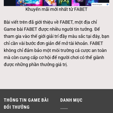
Khuyến mãi mới nhất từ FABET
Bài viết trên đã giới thiệu về FABET, một địa chỉ
Game bài FABET được nhiều người tin tưởng. Để
tham gia vào thế giới giải trí đầy màu sắc tại đây, bạn
chỉ cần vài bước đơn giản để mở tài khoản. FABET
không chỉ đảm bảo một môi trường cá cược an toàn
mà còn cung cấp cơ hội để người chơi có thể giành
được những phần thưởng giá trị.
THÔNG TIN GAME BÀI
DANH MỤC
ĐỔI THƯỞNG