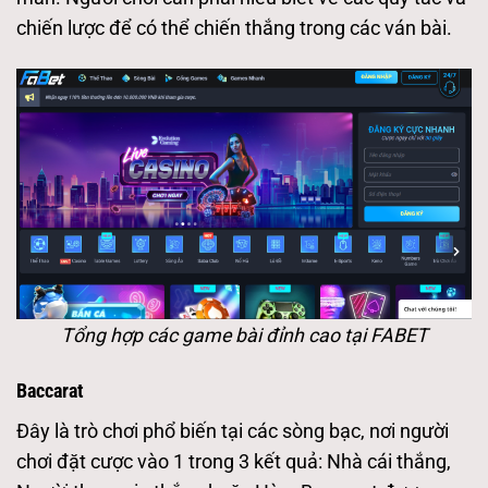
chiến lược để có thể chiến thắng trong các ván bài.
Tổng hợp các game bài đỉnh cao tại FABET
Baccarat
Đây là trò chơi phổ biến tại các sòng bạc, nơi người
chơi đặt cược vào 1 trong 3 kết quả: Nhà cái thắng,