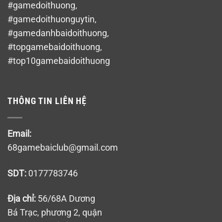
#gamedoithuong,
#gamedoithuonguytin,
#gamedanhbaidoithuong,
#topgamebaidoithuong,
#top10gamebaidoithuong
THÔNG TIN LIÊN HỆ
Email:
68gamebaiclub
@gmail.com
SDT:
0177783746
Địa chỉ:
56/68A Dương
Bá Trạc, phương 2, quận