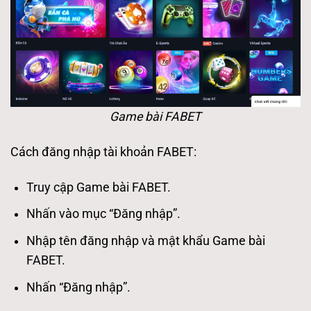
Game bài FABET
Cách đăng nhập tài khoản FABET:
Truy cập Game bài FABET.
Nhấn vào mục “Đăng nhập”.
Nhập tên đăng nhập và mật khẩu Game bài
FABET.
Nhấn “Đăng nhập”.