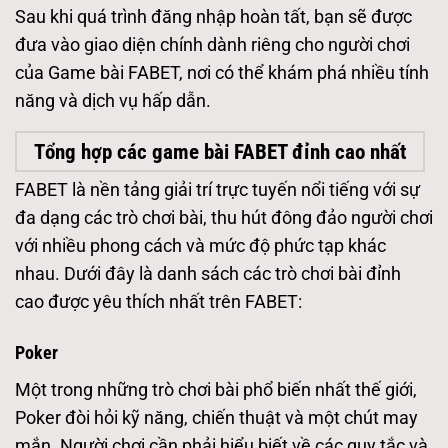
Sau khi quá trình đăng nhập hoàn tất, bạn sẽ được
đưa vào giao diện chính dành riêng cho người chơi
của Game bài FABET, nơi có thể khám phá nhiều tính
năng và dịch vụ hấp dẫn.
Tổng hợp các game bài FABET đỉnh cao nhất
FABET là nền tảng giải trí trực tuyến nổi tiếng với sự
đa dạng các trò chơi bài, thu hút đông đảo người chơi
với nhiều phong cách và mức độ phức tạp khác
nhau. Dưới đây là danh sách các trò chơi bài đỉnh
cao được yêu thích nhất trên FABET:
Poker
Một trong những trò chơi bài phổ biến nhất thế giới,
Poker đòi hỏi kỹ năng, chiến thuật và một chút may
mắn. Người chơi cần phải hiểu biết về các quy tắc và