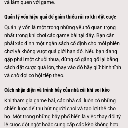
và làm quen với game.
Quản lý vốn hiệu quả để giảm thiểu rủi ro khi đặt cược
Quản lý vốn là một trong những yếu tố quan trọng
nhất trong khi chơi các game bài tại đây. Bạn cần
phải xác định một ngân sách cố định cho mỗi phiên
chơi và không vượt quá giới hạn đó. Nếu bạn đang
gặp phải một chuỗi thua, đừng cố gắng gỡ lại bằng
cách đặt cược quá lớn, thay vào đó hãy giữ bình tĩnh
và chờ đợi cơ hội tiếp theo.
Cách nhận diện và tránh bẫy của nhà cái khi soi kèo
Khi tham gia game bài, các nhà cái luôn có những
chiến lược để thu hút người chơi và tạo lợi thế cho
họ. Một trong những bẫy phổ biến là việc thay đổi tỷ
lệ cược đột ngột hoặc cung cấp các kèo không hợp