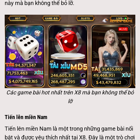
này mà bạn không thể bỏ lỡ.
Các game bài hot nhất trên X8 mà bạn không thể bỏ
lỡ
Tiến lên miền Nam
Tiến lên miền Nam là một trong những game bài nổi
bật và được yêu thích nhất tại X8. Đây là một trò chơi