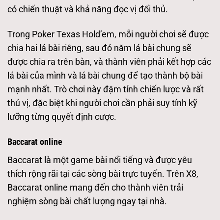
có chiến thuật và khả năng đọc vị đối thủ.
Trong Poker Texas Hold’em, mỗi người chơi sẽ được
chia hai lá bài riêng, sau đó năm lá bài chung sẽ
được chia ra trên bàn, và thành viên phải kết hợp các
lá bài của mình và lá bài chung để tạo thành bộ bài
mạnh nhất. Trò chơi này đậm tính chiến lược và rất
thú vị, đặc biệt khi người chơi cần phải suy tính kỹ
lưỡng từng quyết định cược.
Baccarat online
Baccarat là một game bài nổi tiếng và được yêu
thích rộng rãi tại các sòng bài trực tuyến. Trên X8,
Baccarat online mang đến cho thành viên trải
nghiệm sòng bài chất lượng ngay tại nhà.