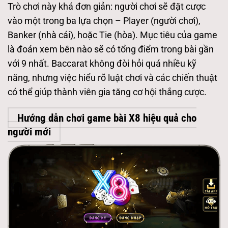
Trò chơi này khá đơn giản: người chơi sẽ đặt cược
vào một trong ba lựa chọn – Player (người chơi),
Banker (nhà cái), hoặc Tie (hòa). Mục tiêu của game
là đoán xem bên nào sẽ có tổng điểm trong bài gần
với 9 nhất. Baccarat không đòi hỏi quá nhiều kỹ
năng, nhưng việc hiểu rõ luật chơi và các chiến thuật
có thể giúp thành viên gia tăng cơ hội thắng cược.
Hướng dẫn chơi game bài X8 hiệu quả cho
người mới